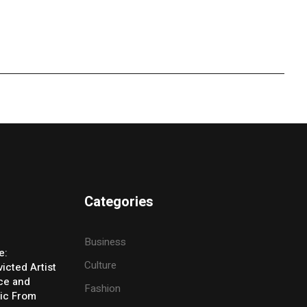
Categories
Business
e:
Culture
icted Artist
ice and
Fashion
ic From