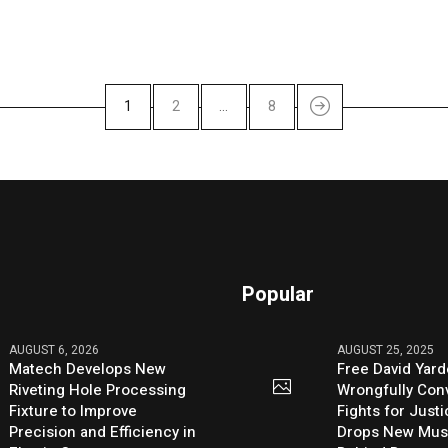
1
2
…
8
Popular
AUGUST 6, 2026
AUGUST 25, 2025
Matech Develops New
Free David Yard
Riveting Hole Processing
Wrongfully Conv
Fixture to Improve
Fights for Just
Precision and Efficiency in
Drops New Mus